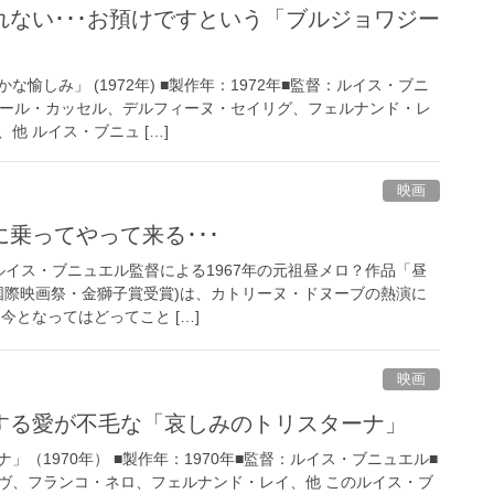
ない･･･お預けですという「ブルジョワジー
愉しみ」 (1972年) ■製作年：1972年■監督：ルイス・ブニ
エール・カッセル、デルフィーヌ・セイリグ、フェルナンド・レ
他 ルイス・ブニュ […]
映画
乗ってやって来る･･･
 ルイス・ブニュエル監督による1967年の元祖昼メロ？作品「昼
ア国際映画祭・金獅子賞受賞)は、カトリーヌ・ドヌーブの熱演に
今となってはどってこと […]
映画
する愛が不毛な「哀しみのトリスターナ」
」（1970年） ■製作年：1970年■監督：ルイス・ブニュエル■
ヴ、フランコ・ネロ、フェルナンド・レイ、他 このルイス・ブ