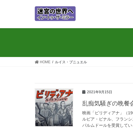
コ
ナ
ン
ビ
テ
ゲ
ン
ー
ツ
シ
に
ョ
移
ン
動
に
移
HOME
ルイス・ブニュエル
動
2021年9月15日
乱痴気騒ぎの晩餐
映画「ビリディアナ」（19
ルビア・ピナル、フランシ
パルムドールを受賞している