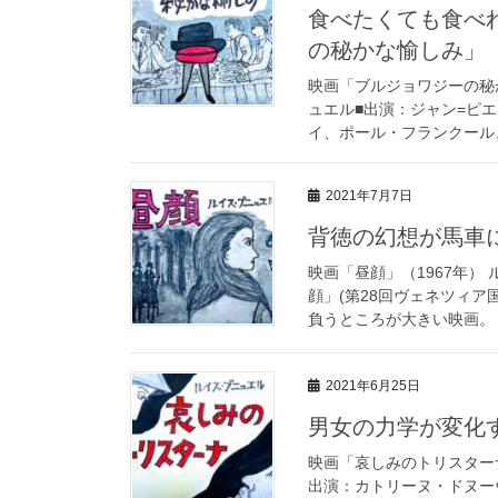
食べたくても食べれ
の秘かな愉しみ」
映画「ブルジョワジーの秘かな
ュエル■出演：ジャン=ピ
イ、ポール・フランクール、
2021年7月7日
背徳の幻想が馬車に
映画「昼顔」（1967年）
顔」(第28回ヴェネツィ
負うところが大きい映画。 
2021年6月25日
男女の力学が変化
映画「哀しみのトリスターナ
出演：カトリーヌ・ドヌー