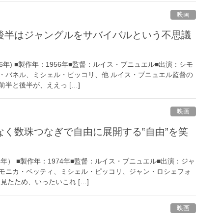
映画
後半はジャングルをサバイバルという不思議
6年) ■製作年：1956年■監督：ルイス・ブニュエル■出演：シモ
・バネル、ミシェル・ピッコリ、他 ルイス・ブニュエル監督の
半と後半が、ええっ […]
映画
なく数珠つなぎで自由に展開する‟自由”を笑
4年） ■製作年：1974年■監督：ルイス・ブニュエル■出演：ジャ
モニカ・ベッティ、ミシェル・ピッコリ、ジャン・ロシェフォ
見たため、いったいこれ […]
映画