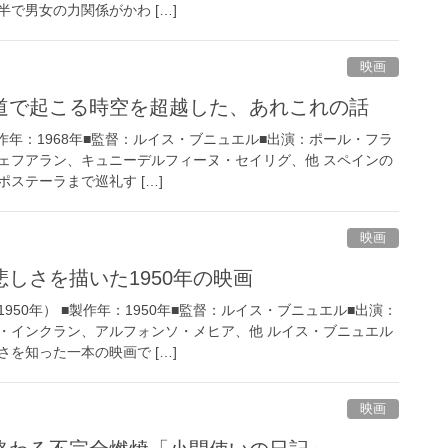
で男女の力関係がかわ […]
映画
道で起こる時空を超越した、あれこれの話
■製作年：1968年■監督：ルイス・ブニュエル■出演：ポール・フラ
ェフアラン、キュニーデルフィーヌ・セイリグ、他 スペインの
ステーラまで巡礼す […]
映画
しさを描いた1950年の映画
950年） ■製作年：1950年■監督：ルイス・ブニュエル■出演：
・インクラン、アルフォンソ・メヒア、他 ルイス・ブニュエル
を知った一本の映画で […]
映画