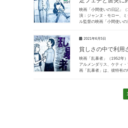
足フェチと唐突に
映画「小間使いの日記」（1
演：ジャンヌ・モロー、ミ
ル監督の映画「小間使いの日
2021年6月5日
貧しさの中で利用
映画「乱暴者」（1952年
アルメンダリス、ケティ・
画「乱暴者」は、彼特有の物
投
稿
の
ペ