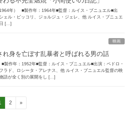
終わる不完全燃焼「小間使いの日記」
964年） ■製作年：1964年■監督：ルイス・ブニュエル■出
シェル・ピッコリ、ジョルジュ・ジェレ、他 ルイス・ブニュエ
 […]
映画
され身を亡ぼす乱暴者と呼ばれる男の話
） ■製作年：1952年■監督：ルイス・ブニュエル■出演：ペドロ・
フラド、ロシータ・アレナス、他 ルイス・ブニュエル監督の映
語が全く別の展開をし […]
ペ
ペ
1
2
»
ー
ー
ジ
ジ