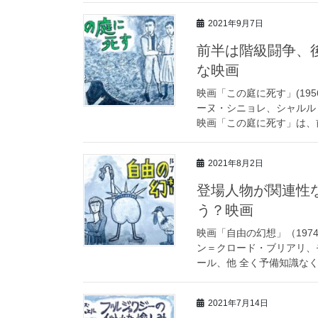
2021年9月7日
前半は階級闘争、
な映画
映画「この庭に死す」(195
ーヌ・シニョレ、シャルル
映画「この庭に死す」は、前
2021年8月2日
登場人物が関連性
う？映画
映画「自由の幻想」（197
ン＝クロード・ブリアリ、
ール、他 全く予備知識なく
2021年7月14日