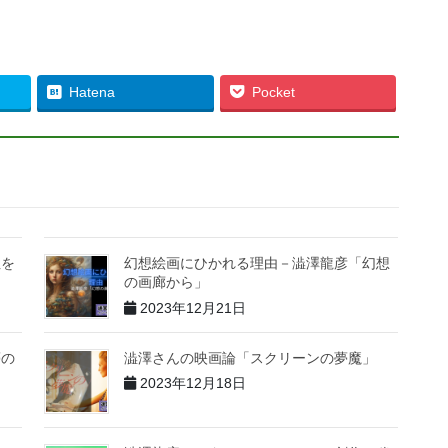
Hatena
Pocket
性を
幻想絵画にひかれる理由－澁澤龍彦「幻想
の画廊から」
2023年12月21日
夢の
澁澤さんの映画論「スクリーンの夢魔」
2023年12月18日