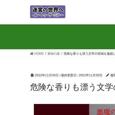
コ
ナ
ン
ビ
テ
ゲ
ン
ー
ツ
シ
に
ョ
移
ン
動
に
移
HOME
書物の森
危険な香りも漂う文学の領域を逸脱
動
2022年11月30日
/ 最終更新日 :
2022年11月30日
服
危険な香りも漂う文学