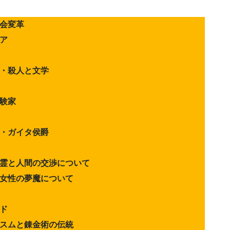
会変革
ア
・・殺人と文学
験家
ド・ガイタ侯爵
精霊と人間の交渉について
び女性の夢魔について
ド
リスムと錬金術の伝統