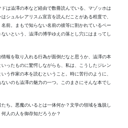
サドは澁澤の本など経由で数冊読んでいる、マゾッホは
ンはシュルレアリスム宣言を読んだことがある程度で、
く名前。まもで知らない名前の彼等に割かれているペー
きないという、澁澤の博学ゆえの落とし穴にはまってし
の情報を取り入れる行為が面倒だなと思うか、澁澤の本
といったものに驚愕しながらも、私は、こうしたジレン
という作家の本を読むということ。時に苦行のように、
れないのも澁澤の魅力の一つ。このまさにそんな本でし
者たち。悪魔のいるとは一体何か？文学の領域を逸脱し
。何人の人を御存知だろうか？