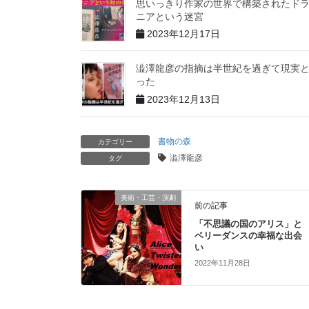
思いっきり作家の世界で構築されたド
ニアという迷宮
2023年12月17日
澁澤龍彦の指摘は半世紀を過ぎて現実
った
2023年12月13日
書物の森
カテゴリー
澁澤龍彦
タグ
美術・工芸・演劇
前の記事
「不思議の国のアリス」と
ベリーダンスの幸福な出会
い
2022年11月28日