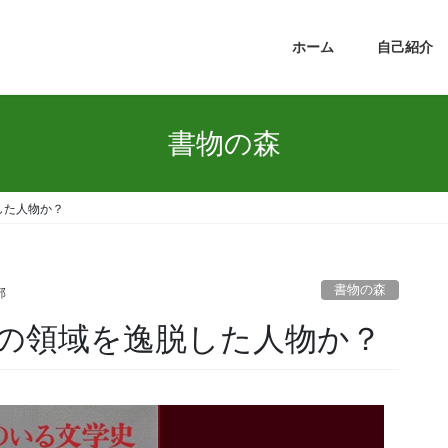
ホーム
自己紹介
書物の森
した人物か？
書物の森
部
の領域を逸脱した人物か？