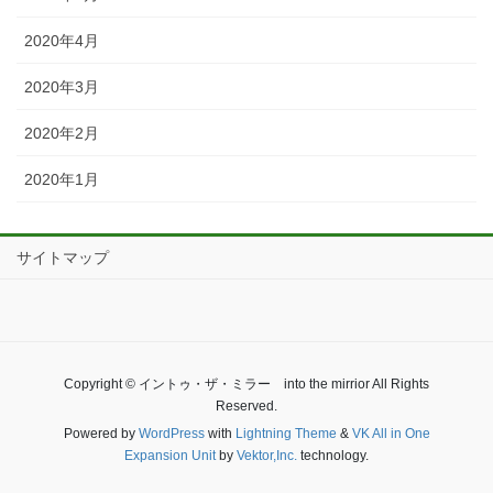
2020年4月
2020年3月
2020年2月
2020年1月
サイトマップ
Copyright © イントゥ・ザ・ミラー into the mirrior All Rights
Reserved.
Powered by
WordPress
with
Lightning Theme
&
VK All in One
Expansion Unit
by
Vektor,Inc.
technology.