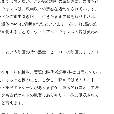
心までは奪えない。この男の精神の気高さに、言葉を超
・ウォレスは、映画以上の残忍な処刑をされています。
ンドンの市中引き回し、生きたまま内臓を取り出され、
、遺体は4つに切断されたといいます。あまりに酷い処
映画化することで、ウィリアム・ウォレスの魂は救われ
ト」という映画の持つ熱量、ヒーローの映画にすっかり
いケルト的化粧も、実際は時代考証手k時には誤っている
的にはもっと後のこと。しかし、映画ではそのキルト
辱・挑発するシーンがありますが、象徴的行為として映
ングも古代ケルトの風習でありキリスト教に吸収されて
りと言えます。