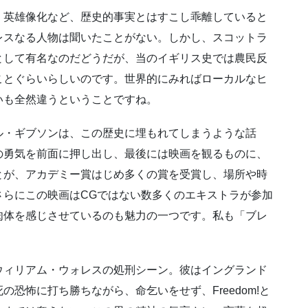
、英雄像化など、歴史的事実とはすこし乖離していると
レスなる人物は聞いたことがない。しかし、スコットラ
として有名なのだどうだが、当のイギリス史では農民反
ことぐらいらしいのです。世界的にみればローカルなヒ
いも全然違うということですね。
ル・ギブソンは、この歴史に埋もれてしまうような話
の勇気を前面に押し出し、最後には映画を観るものに、
とが、アカデミー賞はじめ多くの賞を受賞し、場所や時
さらにこの映画はCGではない数多くのエキストラが参加
肉体を感じさせているのも魅力の一つです。私も「ブレ
。
ウィリアム・ウォレスの処刑シーン。彼はイングランド
恐怖に打ち勝ちながら、命乞いをせず、Freedom!と