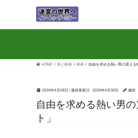
コ
ナ
ン
ビ
テ
ゲ
ン
ー
ツ
シ
に
ョ
移
ン
動
に
移
HOME
美と映画
映画
自由を求める熱い男の震える
動
2026年4月28日
/ 最終更新日 :
2026年4月30日
服部
自由を求める熱い男の
ト」