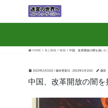
コ
ナ
ン
ビ
テ
ゲ
ン
ー
ツ
シ
に
ョ
移
ン
動
に
移
HOME
美と映画
映画
中国、改革開放の闇を描いた
動
2023年2月10日
/ 最終更新日 :
2023年2月10日
服部
中国、改革開放の闇を