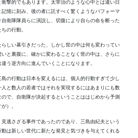
と衝撃的でもあります。太宰治のような心中とは違い日
と記憶に刻み、後の者に託すべく驚くようなパフォーマ
り自衛隊隊員らに演説し、切腹により自らの命を断った
たちの行動。
たらしい幕引きだった、しかし世の中は何も変わってい
想いと裏腹に、確かに変わることなく世の中は、さらに
は違う逆方向に進んでいくことになります。
三島の行動は日本を変えるには、個人的行動すぎて少し
一人と数人の若者ではそれを実現するにはあまりにも数
なので、自衛隊が決起するということははじめから予測
すが）。
、見逃さざる事件であったのであり、三島由紀夫という
行動は新しい世代に新たな発見と気づきを与えてくれる