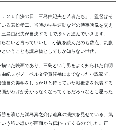
１．２５自決の日 三島由紀夫と若者たち」、監督はそ
ている若松孝二。当時の学生運動などの時事映像を交え
、三島由紀夫が自決するまで淡々と進んでいきます。
知らないと言っていいし、小説を読んだのも数点、割腹
争ということも読み物としてしか知らない世代。
を描いた映画であり、三島という男をよく知られた自明
島由紀夫がノーベル文学賞候補にまでなった小説家で、
彼独自の美学をしっかりと持っていた戦後史を代表する
映画がわけが分からなくなってくるだろうなとも思った
必勝を演じた満島真之介は迫真の演技を見せている、気
という強い思いが画面から伝わってくるのでした。正