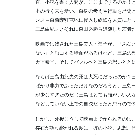
直、小説を書く人間が、ここまでするのか！
本の行く末を憂い、自身の考えや行動を歴史
ンス＝自衛隊駐屯地に侵入し総監を人質にと
三島由紀夫とそれに森田必勝ら追随した若者
映画では残された三島夫人・遥子が、「あな
ない」と独白する場面があるけれど、三島の
天下泰平、そしてバブルへと三島の想いとと
ならば三島由紀夫の死は犬死にだったのか？
ばかり非力であっただけなのだろうと。三島
が少なすぎたのだ（三島はとても頭がいい人
などしていない上での自決だったと思うので
しかし、死後こうして映画まで作られるのは
存在が語り継がれる度に、彼の小説、思想、