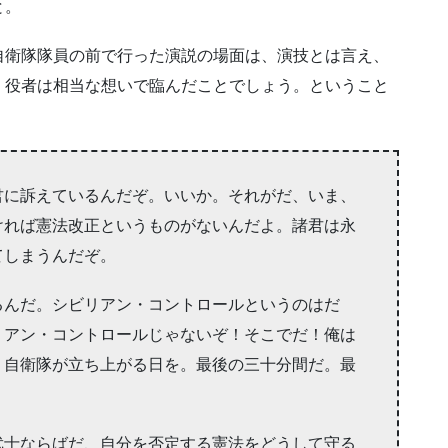
と。
自衛隊隊員の前で行った演説の場面は、演技とは言え、
。役者は相当な想いで臨んだことでしょう。ということ
君に訴えているんだぞ。いいか。それがだ、いま、
ければ憲法改正というものがないんだよ。諸君は永
てしまうんだぞ。
るんだ。シビリアン・コントロールというのはだ
リアン・コントロールじゃないぞ！そこでだ！俺は
！自衛隊が立ち上がる日を。最後の三十分間だ。最
武士ならばだ、自分を否定する憲法をどうして守る