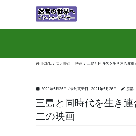
コ
ナ
ン
ビ
テ
ゲ
ン
ー
ツ
シ
に
ョ
移
ン
動
に
移
HOME
美と映画
映画
三島と同時代を生き連合赤軍
動
2021年5月26日
/ 最終更新日 :
2021年5月26日
服部
三島と同時代を生き連
二の映画