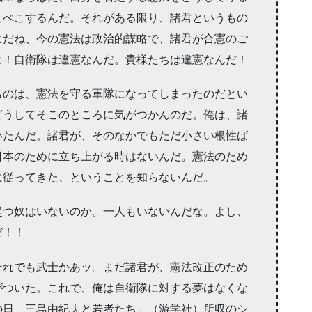
こぺこするんだ。それがある限り、諸君というもの
にだね、今の憲法は政治的謀略で、諸君が合憲のご
よ！自衛隊は違憲なんだ。貴様たちは違憲なんだ！
ものは、憲法を守る軍隊になってしまったのだとい
どうしてそこのところに気がつかんのだ。俺は、諸
いたんだ。諸君が、そのなかでもただ小さい根性ば
日本のために立ち上がる時はないんだ。憲法のため
に従ってきた、ということを知らないんだ。
起つ奴はいないのか。一人もいないんだな。よし、
だ！！
それでも武士かあッ。まだ諸君が、憲法改正のため
がついた。これで、俺は自衛隊に対する夢はなくな
の日 三島由紀夫と若者たち」（游学社）所収のシ