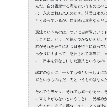
んだ。自分否定する憲法というものにぺ
は、永久に救われんのだぞ。諸君は永久
とく装っているが、自衛隊は違憲なんだ
憲法というものは、ついに自衛隊という
うことに、どうして気がつかないんだ。
君がそれを完全に断つ日を待ちに待って
っかりに固まって、惑わされて本当に、
に、日本を骨なしにした憲法というもの
諸君のなかに、一人でも俺といっしょに
武というものはだ、刀というものはなん
それでも男かッ。それでも武士かあッ。
に立ち上がらないということに、見極め
ったんだ』※『』部分「１１．２５自決