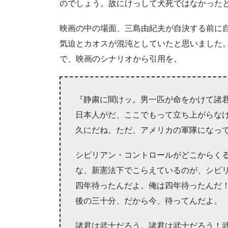
のでしょう。故にけっして犬死ではなかった
映画の中の場面、三島由紀夫が自決する前に
気迫とカオスが混沌としていたと思いました
で、映画のシナリオから引用を。
『静粛に聞けッ。男一匹が命をかけて諸
日本人がだ、ここでもって立ち上がらな
久にだね。ただ、アメリカの軍隊になっ
シビリアン・コントロールがどこからく
な、新憲法下でこらえているのが、シビ
四年待ったんだよ。俺は四年待ったんだ
後の三十分、だから今、待ってんだよ。
諸君は武士だろう。諸君は武士だろう！