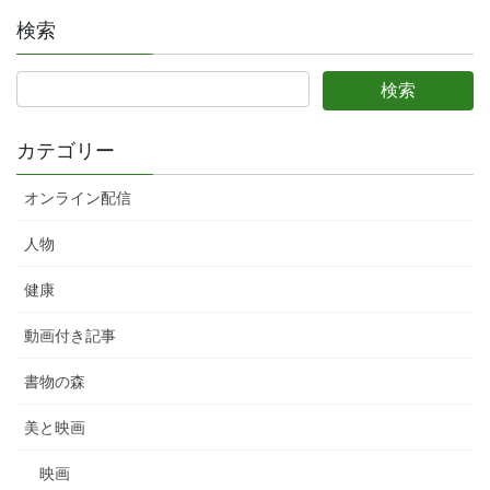
稿
ジ
ジ
ジ
ジ
検索
の
ペ
ー
ジ
カテゴリー
送
オンライン配信
り
人物
健康
動画付き記事
書物の森
美と映画
映画