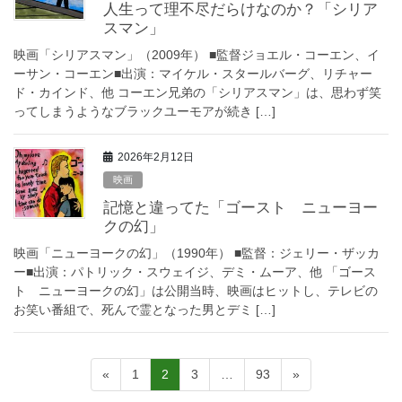
人生って理不尽だらけなのか？「シリア
スマン」
映画「シリアスマン」（2009年） ■監督ジョエル・コーエン、イ
ーサン・コーエン■出演：マイケル・スタールバーグ、リチャー
ド・カインド、他 コーエン兄弟の「シリアスマン」は、思わず笑
ってしまうようなブラックユーモアが続き […]
2026年2月12日
映画
記憶と違ってた「ゴースト ニューヨー
クの幻」
映画「ニューヨークの幻」（1990年） ■監督：ジェリー・ザッカ
ー■出演：パトリック・スウェイジ、デミ・ムーア、他 「ゴース
ト ニューヨークの幻」は公開当時、映画はヒットし、テレビの
お笑い番組で、死んで霊となった男とデミ […]
投
ペ
ペ
ペ
ペ
«
1
2
3
…
93
»
ー
ー
ー
ー