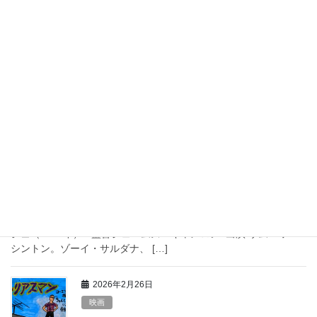
ショーの前では死さえも祝祭に「オー
ル・ザット・ジャス」
映画「オール・ザット・ジャズ」（1979年） ■監督：ボブ・フォ
ッシー■主演：ロイ・シャイダー、ジャシカ・ラング、アン・ライ
キング、他 「オール・ザット・ジャズ」は、あの「キャバレー」
を監督したボブ・フォッシーが、197 […]
2026年2月28日
映画
まるで神話を見ているような「アバタ
ー」
映画「アバター」（2009年）映画「アバター ウェイ・オブ・ウ
ォーター」（2022年）映画「アバター:ファイヤー・アンド・アッ
シュ（2025年） ■監督ジェームズ・キャメロン■出演:サム・ワー
シントン。ゾーイ・サルダナ、 […]
2026年2月26日
映画