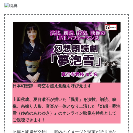
日本幻想譚－時空を超え覚醒を呼び覚ます
上田秋成、夏目漱石が描いた「異界」を演技、朗読、映
像、糸操り人形、音楽が一体となり上演した『幻想 ‐ 夢泡
雪（ゆめのあわゆき）』のオンライン映像を特典として
ご視聴できます！
此岸と彼岸が交錯し、脳内のイメージと現実が折り重な