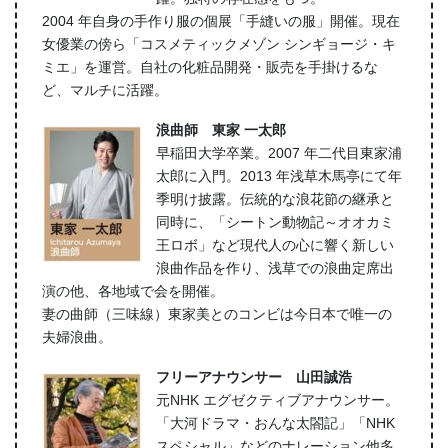
2004 年自身の手作り服の個展「手縫いの服」開催。現在
女優業の傍ら「コスメティックメゾン シンギョージ・キ
ミエ」を運営。自社の化粧品開発・販売を手掛けるな
ど、マルチに活躍。
浪曲師 東家 一太郎
早稲田大学卒業。2007 年二代目東家浦
太郎に入門。2013 年浅草木馬亭にて年
季明け披露。伝統的な浪花節の継承と
同時に、「シートン動物記～オオカミ
王ロボ」など現代人の心に響く新しい
浪曲作品を作り、浅草での浪曲定席出
演の他、各地域で会を開催。
妻の曲師（三味線）東家美とのコンビは今日本で唯一の
夫婦浪曲。
フリーアナウンサー 山田誠浩
元NHK エグゼクティブアナウンサー。
「大河ドラマ・おんな太閤記」「NHK
スペシャル」などのナレーション他多