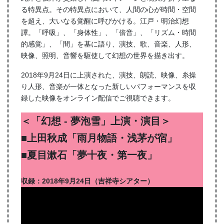
る特異点。その特異点において、人間の心が時間・空間
を超え、大いなる覚醒に呼びかける。江戸・明治幻想
譚。「呼吸」、「身体性」、「倍音」、「リズム・時間
的感覚」、「間」を基に語り、演技、歌、音楽、人形、
映像、照明、音響を駆使して幻想の世界を描き出す。
2018年9月24日に上演された、演技、朗読、映像、糸操
り人形、音楽が一体となった新しいパフォーマンスを収
録した映像をオンライン配信でご視聴できます。
＜「幻想 ‐ 夢泡雪」上演・演目＞
■上田秋成「雨月物語・浅茅が宿」
■夏目漱石「夢十夜・第一夜」
収録：2018年9月24日（吉祥寺シアター）