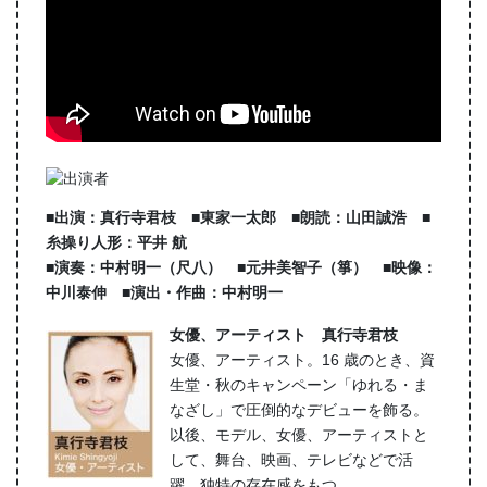
■出演：真行寺君枝 ■東家一太郎 ■朗読：山田誠浩 ■
糸操り人形：平井 航
■演奏：中村明一（尺八） ■元井美智子（箏） ■映像：
中川泰伸 ■演出・作曲：中村明一
女優、アーティスト 真行寺君枝
女優、アーティスト。16 歳のとき、資
生堂・秋のキャンペーン「ゆれる・ま
なざし」で圧倒的なデビューを飾る。
以後、モデル、女優、アーティストと
して、舞台、映画、テレビなどで活
躍。独特の存在感をもつ。