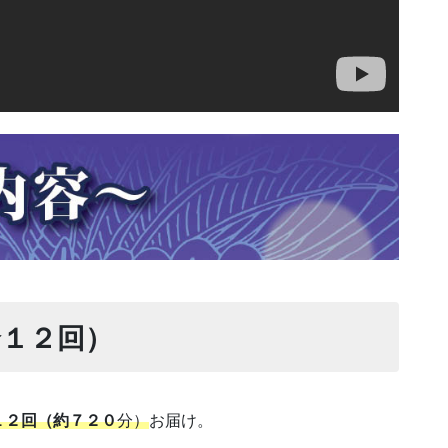
全１２回）
１２回（約７２０
分）
お届け。