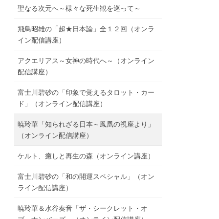
聖なる次元へ～様々な死生観を巡って～
飛鳥昭雄の「超★日本論」全１２回（オンラ
イン配信講座）
アクエリアス～女神の時代へ～（オンライン
配信講座）
富士川碧砂の「印象で覚えるタロット・カー
ド」（オンライン配信講座）
暁玲華「知られざる日本～鳳凰の視座より」
（オンライン配信講座）
ケルト、癒しと再生の森（オンライン講座）
富士川碧砂の「和の開運スペシャル」（オン
ライン配信講座）
暁玲華＆水谷奏音「ザ・シークレット・オ