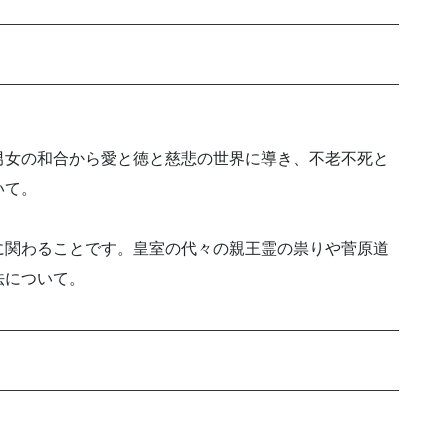
男女の和合から愛と徳と慈悲の世界に導き、不老不死と
いて。
に関わることです。皇室の代々の親王霊の祟りや菅原道
法について。