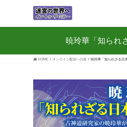
コ
ナ
ン
ビ
テ
ゲ
ン
ー
ツ
シ
に
ョ
暁玲華「知られ
移
ン
動
に
移
HOME
オンライン配信への扉
暁玲華「知られざる日
動